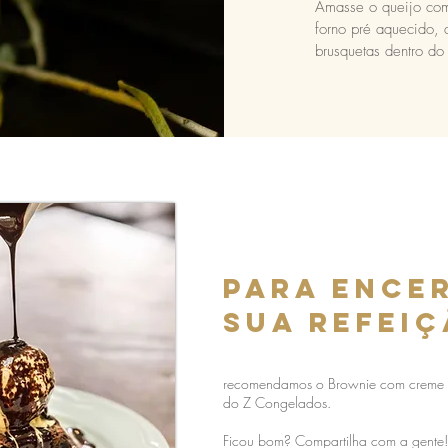
Amasse o queijo com
forno pré aquecido, a
brusquetas dentro do
para ence
sua refeiç
recomendamos o Brownie com creme 
do Z Congelados.
Ficou bom? Compartilha com a gente