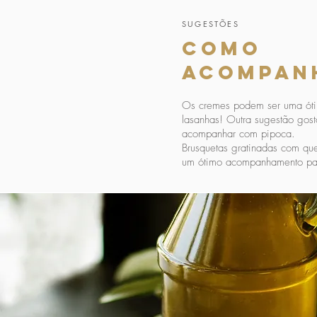
SUGESTÕES
como
acompan
Os cremes podem ser uma óti
lasanhas! Outra sugestão gost
acompanhar com pipoca.
Brusquetas gratinadas com qu
um ótimo acompanhamento par