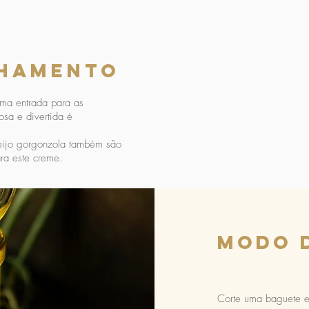
hamento
ma entrada para as
osa e divertida é
eijo gorgonzola também são
a este creme.
modo 
Corte uma baguete em