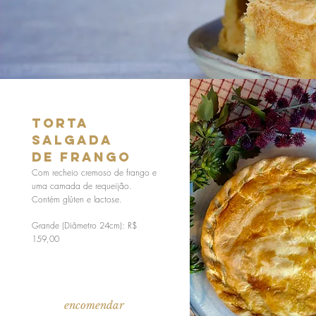
torta
salgada
de frango
Com recheio cremoso de frango e
uma camada de requeijão.
Contém glúten e lactose.
Grande (Diâmetro 24cm): R$
159,00
encomendar