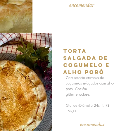
encomendar
torta
salgada de
cogumelo e
alho poró
Com recheio cremoso de
cogumelos refogados com alho-
poró. Contém
glúten e lactose.
Grande (Diâmetro 24cm): R$
159,00
encomendar