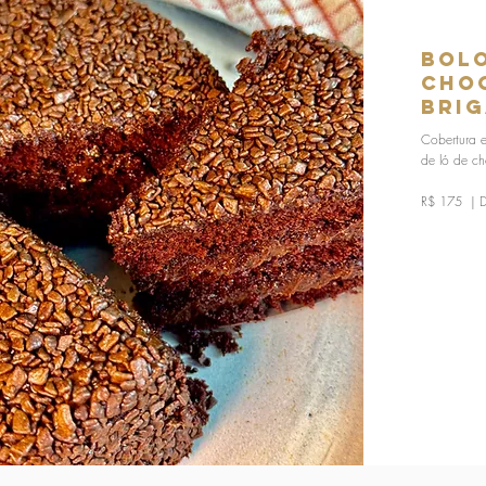
Bol
Cho
Bri
Cobertura 
de ló de ch
R$ 175 | 