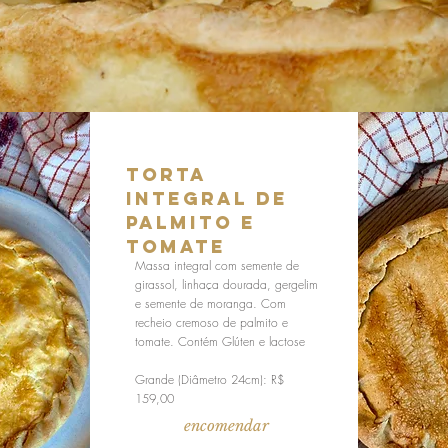
Torta
Integral de
Palmito e
Tomate
Massa integral com semente de
girassol, linhaça dourada, gergelim
e semente de moranga. Com
recheio cremoso de palmito e
tomate. Contém Glúten e lactose
Grande (Diâmetro 24cm): R$
159,00
encomendar