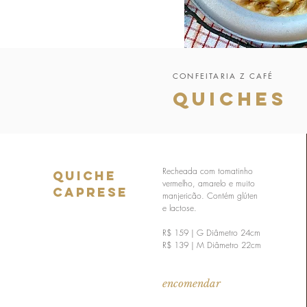
CONFEITARIA Z CAFÉ
quiches
Recheada com tomatinho
Quiche
vermelho, amarelo e muito
Caprese
manjericão. Contém glúten
e lactose.
R$ 159 | G Diâmetro 24cm
R$ 139 | M Diâmetro 22cm
encomendar