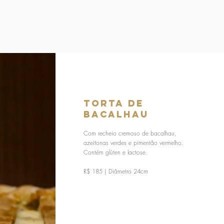
Torta de
Bacalhau
Com recheio cremoso de bacalhau,
azeitonas verdes e pimentão vermelho.
Contém glúten e lactose.
R$ 185 | Diâmetro 24cm