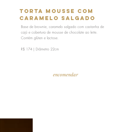
Torta Mousse com
Caramelo Salgado
Base de brownie, caramelo salgado com castanha de
cajú e cobertura de mousse de chocolate ao leite.
Contém glúten e lactose.
R$ 174 | Diâmetro 22cm
encomendar