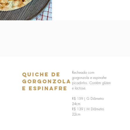
Recheada com
Quiche de
gorgonzola e espinafre
Gorgonzola
picadinho. Contém glúten
e Espinafre
e lactose.
R$ 159 | G Diâmetro
24cm
R$ 139 | M Diâmetro
22cm