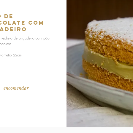
o de
colate com
gadeiro
e recheio de brigadeiro com pão
ocolate.
Diâmetro 22cm
encomendar