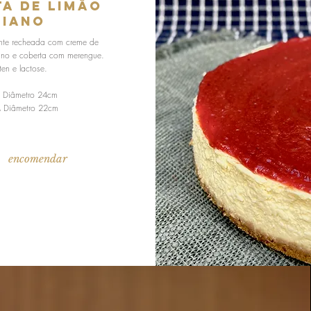
a de Limão
liano
nte recheada com creme de
iano e coberta com merengue.
en e lactose.
 Diâmetro 24cm
M Diâmetro 22cm
encomendar