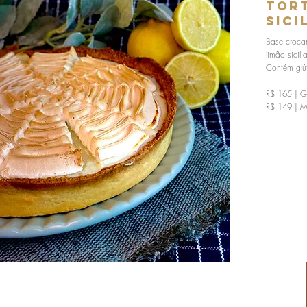
tort
Sici
Base croca
limão sicil
Contém glút
R$ 165 | G
R$ 149 | 