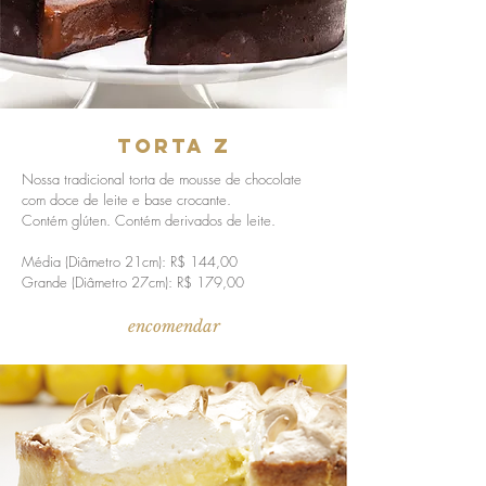
torta z
Nossa tradicional torta de mousse de chocolate
com doce de leite e base crocante.
Contém glúten. Contém derivados de leite.
Média (Diâmetro 21cm): R$ 144,00
Grande (Diâmetro 27cm): R$ 179,00
encomendar