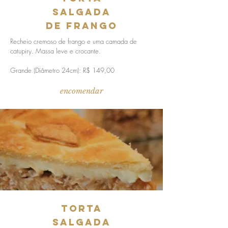
salgada
de frango
Recheio cremoso de frango e uma camada de
catupiry. Massa leve e crocante.
Grande (Diâmetro 24cm): R$ 149,00
encomendar
torta
salgada